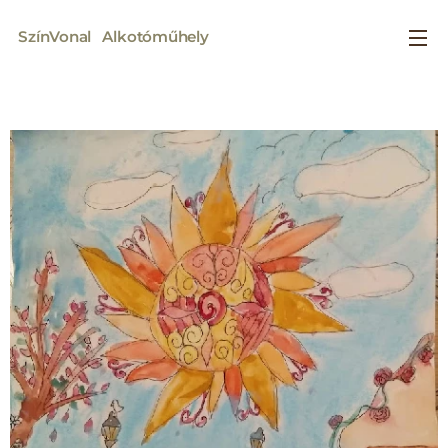
SzínVonal
Alkotóműhely