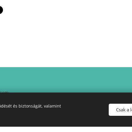
l.com
rt II. Program keretében az OFA Nonprofit Kft. támogatta. A támoga
dését és biztonságát, valamint
Csak a 