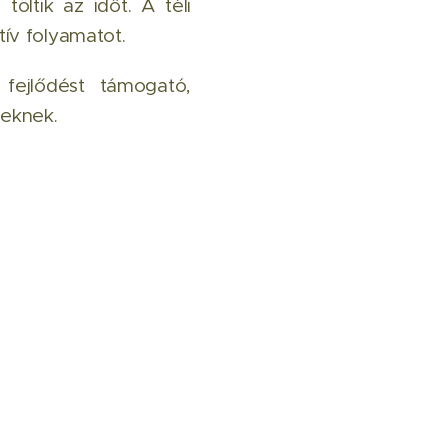
öltik az időt. A téli
ív folyamatot.
fejlődést támogató,
eknek.