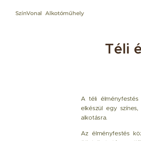
SzínVonal
Alkotóműhely
Téli
A téli élményfestés
elkészül egy színes,
alkotásra.
Az élményfestés köz