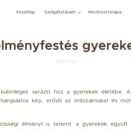
Kezdőlap
Szolgáltatásaim
Művészetterápia
 élményfestés gyerek
2025.11.22
 különleges varázst hoz a gyerekek életébe. A
 hangulatos kép, erősíti az önbizalmukat és mot
össégi élményt is teremt: a gyerekek együtt 