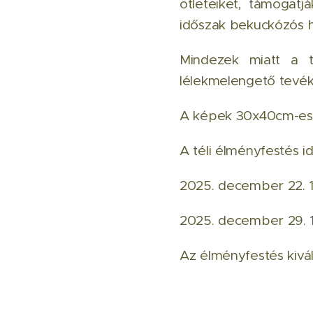
ötleteiket, támogatj
időszak bekuckózós h
Mindezek miatt a t
lélekmelengető tevé
A képek 30x40cm-es v
A téli élményfestés i
2025. december 22. 1
2025. december 29. 1
Az élményfestés kivál