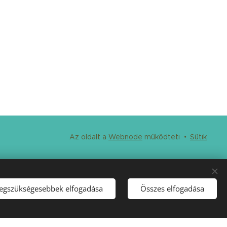
Az oldalt a
Webnode
működteti
Sütik
tás forrását a
legszükségesebbek elfogadása
Összes elfogadása