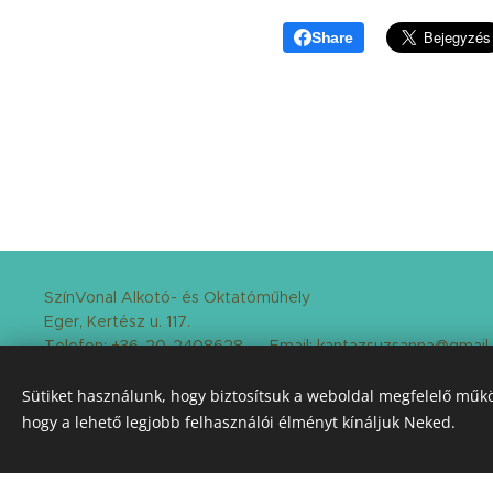
Share
SzínVonal Alkotó- és Oktatóműhely
Eger, Kertész u. 117.
Telefon: +36-20-2408628 Email: kantazsuzsanna@gmai
A vállalkozás létrehozását és fejlesztését a Vállalkozó Sta
Sütiket használunk, hogy biztosítsuk a weboldal megfelelő műkö
Nemzeti Foglalkoztatási Alap biztosította. #
hogy a lehető legjobb felhasználói élményt kínáljuk Neked.