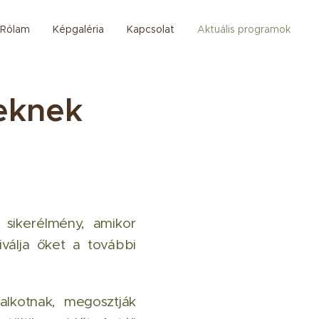
Rólam
Képgaléria
Kapcsolat
Aktuális programok
eknek
 sikerélmény, amikor
iválja őket a további
alkotnak, megosztják