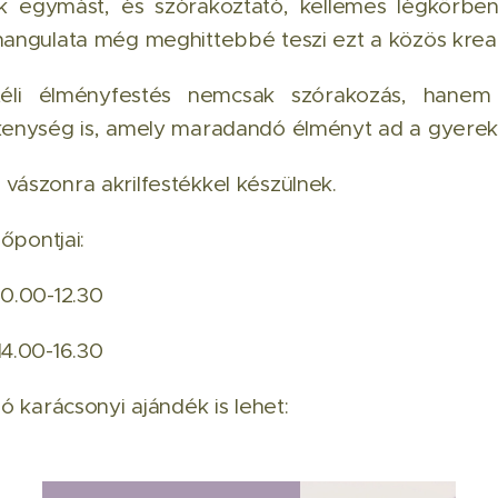
ák egymást, és szórakoztató, kellemes légkörben t
angulata még meghittebbé teszi ezt a közös kreat
éli élményfestés nemcsak szórakozás, hanem 
kenység is, amely maradandó élményt ad a gyerek
ászonra akrilfestékkel készülnek.
dőpontjai:
0.00-12.30
4.00-16.30
ó karácsonyi ajándék is lehet: